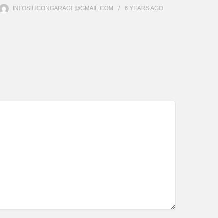
INFOSILICONGARAGE@GMAIL.COM
6 YEARS
AGO