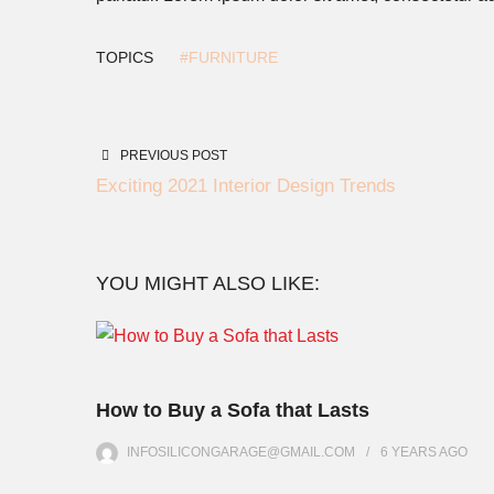
TOPICS
#FURNITURE
PREVIOUS POST
Exciting 2021 Interior Design Trends
YOU MIGHT ALSO LIKE:
How to Buy a Sofa that Lasts
INFOSILICONGARAGE@GMAIL.COM
6 YEARS
AGO