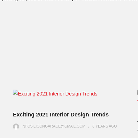
Exciting 2021 Interior Design Trends
INFOSILICONGARAGE@GMAIL.COM
6 YEARS
AGO