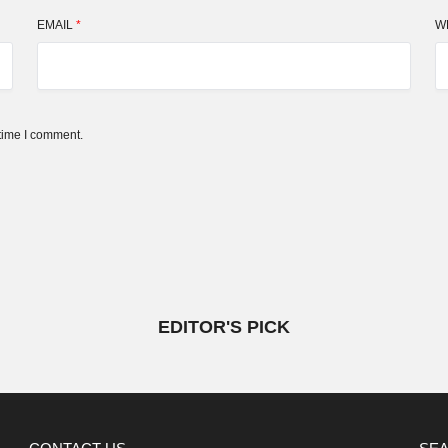
EMAIL
*
W
 time I comment.
EDITOR'S PICK